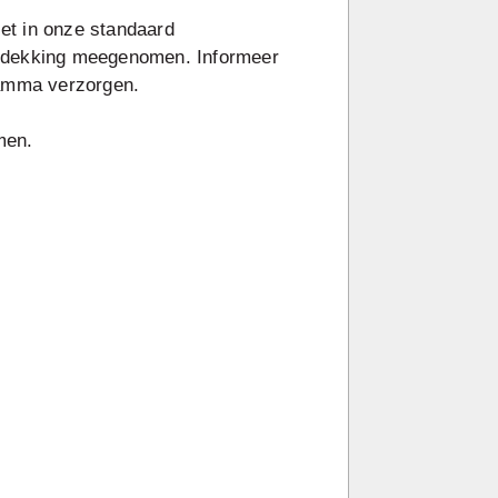
iet in onze standaard
un dekking meegenomen. Informeer
ramma verzorgen.
men.