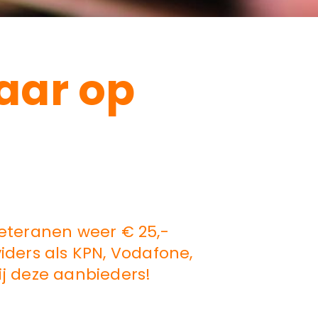
jaar op
eteranen weer € 25,-
iders als KPN, Vodafone,
ij deze aanbieders!