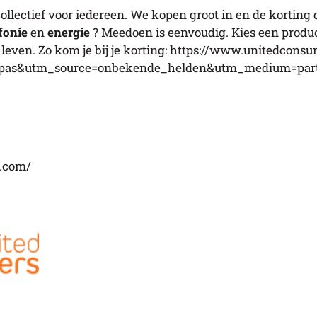
ectief voor iedereen. We kopen groot in en de korting di
fonie
en
energie
? Meedoen is eenvoudig. Kies een product
leven. Zo kom je bij je korting:
https://www.unitedconsu
enpas&utm_source=onbekende_helden&utm_medium=par
s.com/