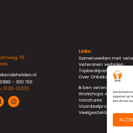
Links:
achtweg 75
Samenwerken met vete
erlo
Veteranen verhalen
Topbedrijven
ekendehelden.nl
Over Onbekende Helde
 0880 - 300 150
Ik ben veteraan
 10.00-12.00)
Om de beste er
Workshops en coaching
apparaat op te
Vacatures
kan dit een na
Voordeelprogramma-p
Veelgestelde vragen
ACCE