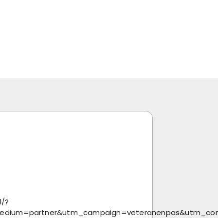
l/?
medium=partner&utm_campaign=veteranenpas&utm_co