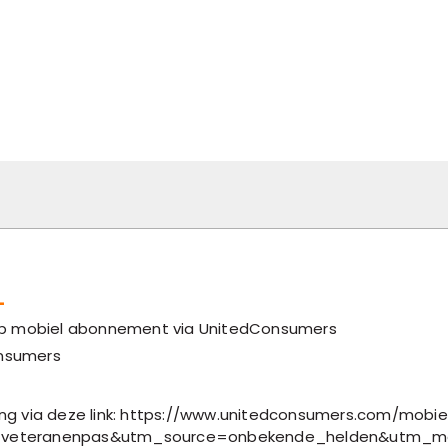
L
 op mobiel abonnement via UnitedConsumers
nsumers
ng via deze link: https://www.unitedconsumers.com/mobie
d=veteranenpas&utm_source=onbekende_helden&utm_