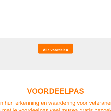
Alle voordelen
VOORDEELPAS
en hun erkenning en waardering voor veteranen
e met je voordeelpas veel musea gratis bez