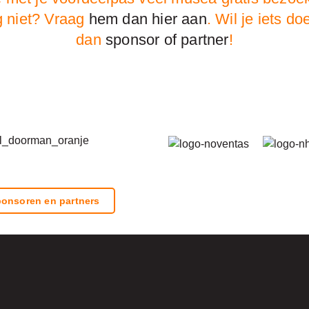
g niet? Vraag
hem dan hier aan
. Wil je iets 
dan
sponsor of partner
!
onsoren en partners