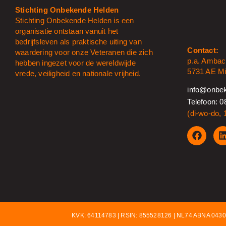
Stichting Onbekende Helden
Stichting Onbekende Helden is een
organisatie ontstaan vanuit het
bedrijfsleven als praktische uiting van
Contact:
waardering voor onze Veteranen die zich
p.a. Ambac
hebben ingezet voor de wereldwijde
5731 AE Mi
vrede, veiligheid en nationale vrijheid.
info@onbek
Telefoon: 0
(di-wo-do, 
KVK: 64114783 | RSIN: 855528126 | NL74 ABNA 043