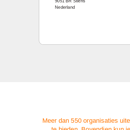
9051 BR Stiens
Nederland
Meer dan 550 organisaties uit
te bieden. Bovendien kun j