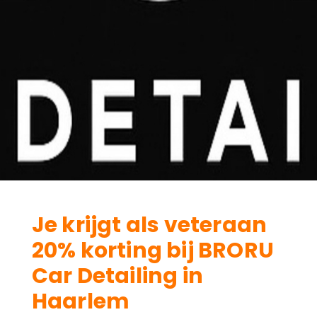
Je krijgt als veteraan
20% korting bij BRORU
Car Detailing in
Haarlem