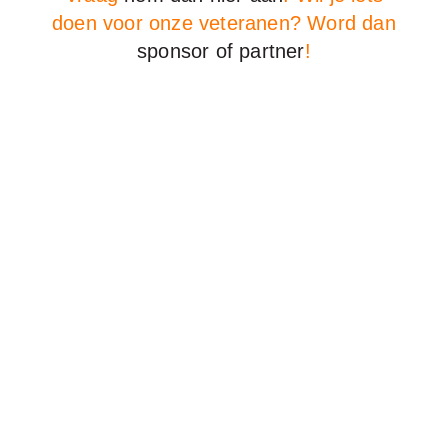
doen voor onze veteranen? Word dan
sponsor of partner
!
Sponsoren en partners
Stichting Onbekende Helden
Stichting Onbekende Helden is een organisatie
ontstaan vanuit het bedrijfsleven als praktische uiting
van waardering voor onze Veteranen die zich hebben