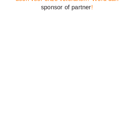
sponsor of partner
!
Sponsoren en partners
Stichting Onbekende Helden