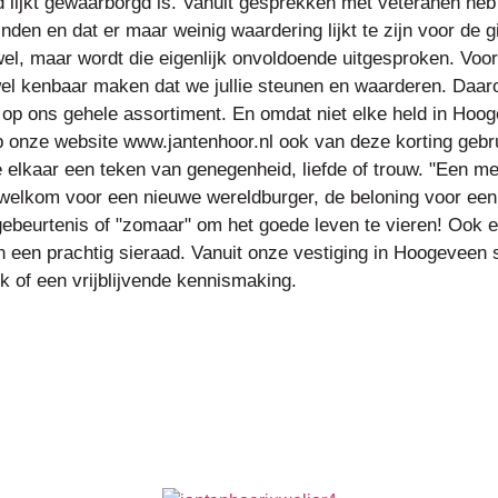
d lijkt gewaarborgd is. Vanuit gesprekken met veteranen heb
nden en dat er maar weinig waardering lijkt te zijn voor de 
wel, maar wordt die eigenlijk onvoldoende uitgesproken. Voor
wel kenbaar maken dat we jullie steunen en waarderen. Daar
 op ons gehele assortiment. En omdat niet elke held in Ho
p onze website
www.jantenhoor.nl
ook van deze korting gebr
je elkaar een teken van genegenheid, liefde of trouw. "Een m
welkom voor een nieuwe wereldburger, de beloning voor een b
 gebeurtenis of "zomaar" om het goede leven te vieren! Ook 
en prachtig sieraad. Vanuit onze vestiging in Hoogeveen st
 of een vrijblijvende kennismaking.