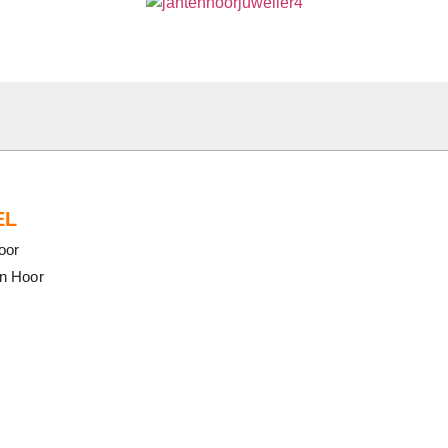
EL
oor
en Hoor